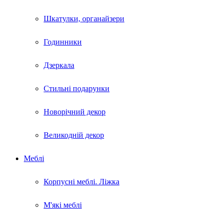
Шкатулки, органайзери
Годинники
Дзеркала
Стильні подарунки
Новорічний декор
Великодній декор
Меблі
Корпусні меблі. Ліжка
М'які меблі