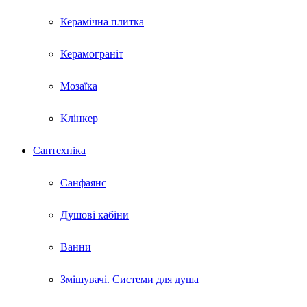
Керамічна плитка
Керамограніт
Мозаїка
Клінкер
Сантехніка
Санфаянс
Душові кабіни
Ванни
Змішувачі. Системи для душа