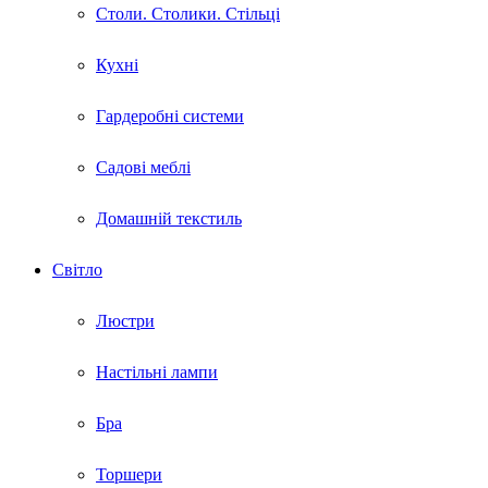
Столи. Столики. Стільці
Кухні
Гардеробні системи
Садові меблі
Домашній текстиль
Світло
Люстри
Настільні лампи
Бра
Торшери