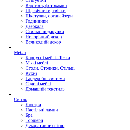
Статуетки
Картини, фоторамки
Підсвічники, свічки
Шкатулки, органайзери
Годинники
Дзеркала
Стильні подарунки
Новорічний декор
Великодній декор
Меблі
Корпусні меблі. Ліжка
М'які меблі
Столи. Столики. Стільці
Кухні
Гардеробні системи
Садові меблі
Домашній текстиль
Світло
Люстри
Настільні лампи
Бра
Торшери
Декоративне світло