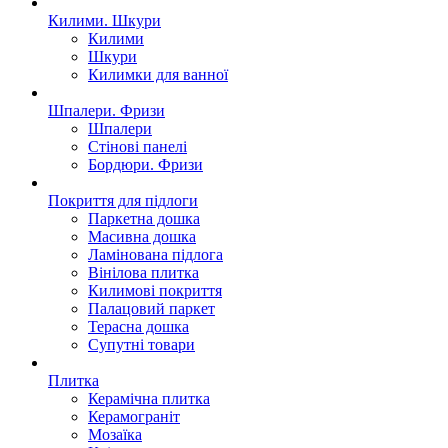
Килими. Шкури
Килими
Шкури
Килимки для ванної
Шпалери. Фризи
Шпалери
Стінові панелі
Бордюри. Фризи
Покриття для пiдлоги
Паркетна дошка
Масивна дошка
Ламінована підлога
Вінілова плитка
Килимові покриття
Палацовий паркет
Терасна дошка
Супутні товари
Плитка
Керамічна плитка
Керамограніт
Мозаїка