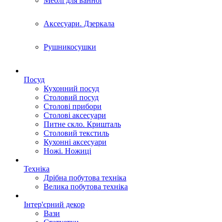
Меблі для ванної
Аксесуари. Дзеркала
Рушникосушки
Посуд
Кухонний посуд
Столовий посуд
Столові прибори
Столові аксесуари
Питне скло. Кришталь
Столовий текстиль
Кухонні аксесуари
Ножі. Ножиці
Техніка
Дрібна побутова техніка
Велика побутова техніка
Інтер'єрний декор
Вази