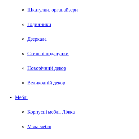
Шкатулки, органайзери
Годинники
Дзеркала
Стильні подарунки
Новорічний декор
Великодній декор
Меблі
Корпусні меблі. Ліжка
М'які меблі