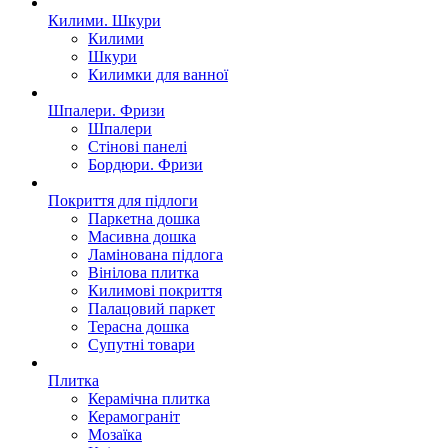
Килими. Шкури
Килими
Шкури
Килимки для ванної
Шпалери. Фризи
Шпалери
Стінові панелі
Бордюри. Фризи
Покриття для пiдлоги
Паркетна дошка
Масивна дошка
Ламінована підлога
Вінілова плитка
Килимові покриття
Палацовий паркет
Терасна дошка
Супутні товари
Плитка
Керамічна плитка
Керамограніт
Мозаїка