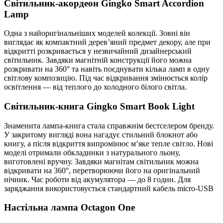
Світильник-акордеон Gingko Smart Accordion
Lamp
Одна з найоригінальніших моделей колекції. Зовні він
виглядає як компактний дерев’яний предмет декору, але при
відкритті розкривається у незвичайний дизайнерський
світильник. Завдяки магнітній конструкції його можна
розкривати на 360° та навіть поєднувати кілька ламп в одну
світлову композицію. Під час відкривання змінюється колір
освітлення — від теплого до холодного білого світла.
Світильник-книга Gingko Smart Book Light
Знаменита лампа-книга стала справжнім бестселером бренду.
У закритому вигляді вона нагадує стильний блокнот або
книгу, а після відкриття випромінює м’яке тепле світло. Нові
моделі отримали обкладинки з натурального льону,
виготовлені вручну. Завдяки магнітам світильник можна
відкривати на 360°, перетворюючи його на оригінальний
нічник. Час роботи від акумулятора — до 8 годин. Для
заряджання використовується стандартний кабель micro-USB
Настільна лампа Octagon One