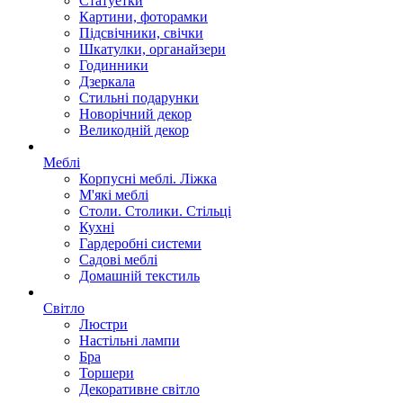
Статуетки
Картини, фоторамки
Підсвічники, свічки
Шкатулки, органайзери
Годинники
Дзеркала
Стильні подарунки
Новорічний декор
Великодній декор
Меблі
Корпусні меблі. Ліжка
М'які меблі
Столи. Столики. Стільці
Кухні
Гардеробні системи
Садові меблі
Домашній текстиль
Світло
Люстри
Настільні лампи
Бра
Торшери
Декоративне світло