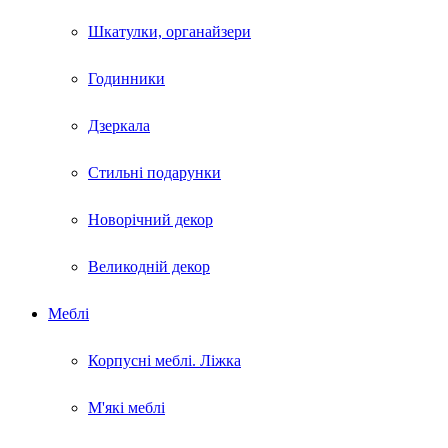
Шкатулки, органайзери
Годинники
Дзеркала
Стильні подарунки
Новорічний декор
Великодній декор
Меблі
Корпусні меблі. Ліжка
М'які меблі