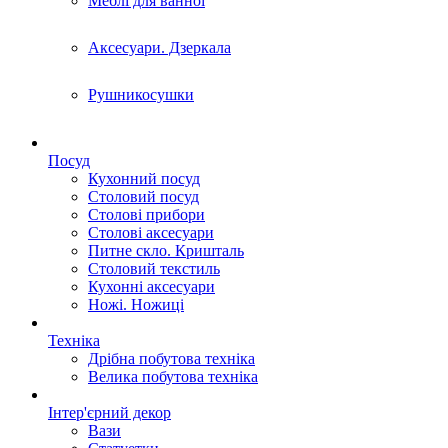
Меблі для ванної
Аксесуари. Дзеркала
Рушникосушки
Посуд
Кухонний посуд
Столовий посуд
Столові прибори
Столові аксесуари
Питне скло. Кришталь
Столовий текстиль
Кухонні аксесуари
Ножі. Ножиці
Техніка
Дрібна побутова техніка
Велика побутова техніка
Інтер'єрний декор
Вази