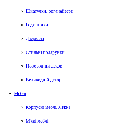
Шкатулки, органайзери
Годинники
Дзеркала
Стильні подарунки
Новорічний декор
Великодній декор
Меблі
Корпусні меблі. Ліжка
М'які меблі