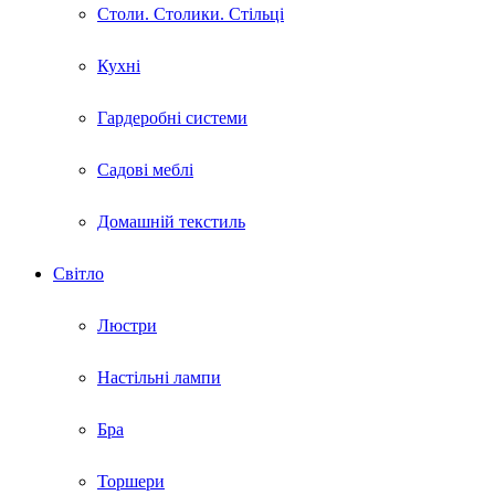
Столи. Столики. Стільці
Кухні
Гардеробні системи
Садові меблі
Домашній текстиль
Світло
Люстри
Настільні лампи
Бра
Торшери