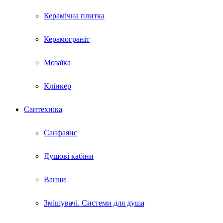
Керамічна плитка
Керамограніт
Мозаїка
Клінкер
Сантехніка
Санфаянс
Душові кабіни
Ванни
Змішувачі. Системи для душа