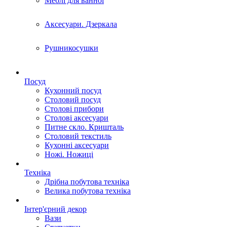
Меблі для ванної
Аксесуари. Дзеркала
Рушникосушки
Посуд
Кухонний посуд
Столовий посуд
Столові прибори
Столові аксесуари
Питне скло. Кришталь
Столовий текстиль
Кухонні аксесуари
Ножі. Ножиці
Техніка
Дрібна побутова техніка
Велика побутова техніка
Інтер'єрний декор
Вази