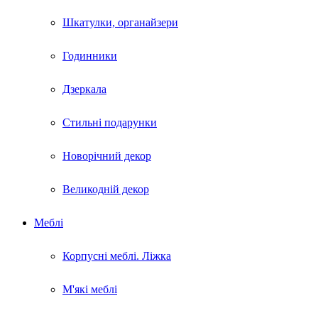
Шкатулки, органайзери
Годинники
Дзеркала
Стильні подарунки
Новорічний декор
Великодній декор
Меблі
Корпусні меблі. Ліжка
М'які меблі