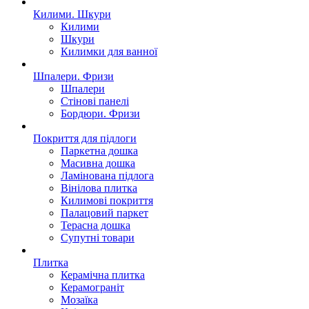
Килими. Шкури
Килими
Шкури
Килимки для ванної
Шпалери. Фризи
Шпалери
Стінові панелі
Бордюри. Фризи
Покриття для пiдлоги
Паркетна дошка
Масивна дошка
Ламінована підлога
Вінілова плитка
Килимові покриття
Палацовий паркет
Терасна дошка
Супутні товари
Плитка
Керамічна плитка
Керамограніт
Мозаїка