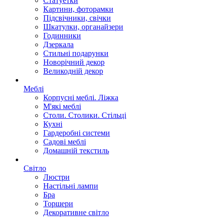
Статуетки
Картини, фоторамки
Підсвічники, свічки
Шкатулки, органайзери
Годинники
Дзеркала
Стильні подарунки
Новорічний декор
Великодній декор
Меблі
Корпусні меблі. Ліжка
М'які меблі
Столи. Столики. Стільці
Кухні
Гардеробні системи
Садові меблі
Домашній текстиль
Світло
Люстри
Настільні лампи
Бра
Торшери
Декоративне світло