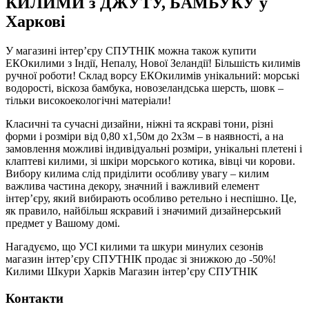
КИЛИМИ з ДЖУТУ, БАМБУКУ у
Харкові
У магазині інтер’єру СПУТНІК можна також купити
ЕКОкилими з Індії, Непалу, Нової Зеландії! Більшість килимів
ручної роботи! Склад ворсу ЕКОкилимів унікальний: морські
водорості, віскоза бамбука, новозеландська шерсть, шовк –
тільки високоекологічні матеріали!
Класичні та сучасні дизайни, ніжні та яскраві тони, різні
форми і розміри від 0,80 х1,50м до 2х3м – в наявності, а на
замовлення можливі індивідуальні розміри, унікальні плетені і
клаптеві килими, зі шкіри морського котика, вівці чи корови.
Вибору килима слід приділити особливу увагу – килим
важлива частина декору, значний і важливий елемент
інтер’єру, який вибирають особливо ретельно і неспішно. Це,
як правило, найбільш яскравий і значимий дизайнерський
предмет у Вашому домі.
Нагадуємо, що УСІ килими та шкури минулих сезонів
магазин інтер’єру СПУТНІК продає зі знижкою до -50%!
Килими Шкури Харків Магазин інтер’єру СПУТНІК
Контакти