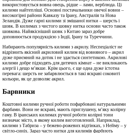
використовується вовна овець, рідше – лами, верблюда. Ці
килими найтепліші. Основні постачальники овечої вовни –
високогірні райони Кавказу та Ірану, Австралія та Нова
Зеландія. Дуже гарні килими зі змішаної нитки – шерсть і
шовк. В килимах з чистого шовку нитка основи часто також
шовкова. Найякісніший шовк з Китаю зараз добре
доповнюється продукцією з Індії, Ірану та Туреччини.
Набирають популярність килими з акрилу. Неспеціаліст не
відрізнить якісний акриловий килим від вовняного – акрил
дуже приємний на дотик і не здається синтетикою. Акрилові
килими добре підходять для дитячих кімнат – не викликають
алергії і дещо м’якше. Крім цього, є ще одна дуже істотна
перевага: шерсть не забарвлюється в такі яскраві соковиті
кольори, як це дозволяє акрил.
Барвники
Коштовні килими ручної роботи пофарбовані натуральними
фарбами. Вони не яскраві, мають приглушену, м’яку колірну
гаму. В іранських килимах ручної роботи колірні тони
визначає місто, в якому килим виготовлений. Наприклад,
килими з Табриза – у бежево-рожевих відтінках, з Нейму – у
світло-синіх. Зараз часто нитки для килимів фарбують