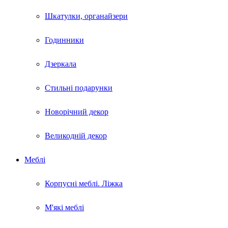
Шкатулки, органайзери
Годинники
Дзеркала
Стильні подарунки
Новорічний декор
Великодній декор
Меблі
Корпусні меблі. Ліжка
М'які меблі