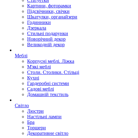
Статуетки
Картини, фоторамки
Підсвічники, свічки
Шкатулки, органайзери
Годинники
Дзеркала
Стильні подарунки
Новорічний декор
Великодній декор
Меблі
Корпусні меблі. Ліжка
М'які меблі
Столи. Столики. Стільці
Кухні
Гардеробні системи
Садові меблі
Домашній текстиль
Світло
Люстри
Настільні лампи
Бра
Торшери
Декоративне світло