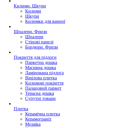
Килими. Шкури
Килими
Шкури
Килимки для ванної
Шпалери. Фризи
Шпалери
Стінові панелі
Бордюри. Фризи
Покриття для пiдлоги
Паркетна дошка
Масивна дошка
Ламінована підлога
Вінілова плитка
Килимові покриття
Палацовий паркет
Терасна дошка
Супутні товари
Плитка
Керамічна плитка
Керамограніт
Мозаїка