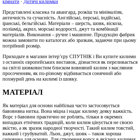
кімнати
·
Дитячі килимки
Представлені класика та авангард, розкіш та мінімалізм,
античність та сучасність. Англійські, перські, індійські,
іранські, бельгійські. Матеріали – шерсть, шовк, віскоза,
поліамід, акрил, морські водорості, джут та комбінації
матеріалів. Виконання – ручне і машинне. Продукцію фабрик
можна замовити по каталогах або зразкам, задаючи при цьому
потрібний розмір.
Приходьте в магазин інтер’єру СПУТНІК і Ви купите килими
з останніх європейських виставок, дізнаєтеся як переливається
на світлі шовковистим блиском вовняний килим з масляним
просоченням, як по-різному відбивається сонячний або
похмурий день на килимі із шовку.
МАТЕРІАЛ
Як матеріал для основи найбільш часто застосовується
бавовняна нитка. Вона міцна і надає килиму деяку важкість.
Ворс з бавовни практично не роблять, тільки в окремих
випадках етнічних традицій, коли килим цінується не своєю
якістю, а як зразок народної творчості. Такий килим товстий,
важкий і грубуватий. Льон, джут, шовк – також хороша
сировина для основи. Для створення ворсу в якісних килимах