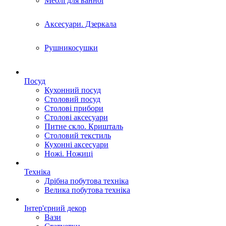
Меблі для ванної
Аксесуари. Дзеркала
Рушникосушки
Посуд
Кухонний посуд
Столовий посуд
Столові прибори
Столові аксесуари
Питне скло. Кришталь
Столовий текстиль
Кухонні аксесуари
Ножі. Ножиці
Техніка
Дрібна побутова техніка
Велика побутова техніка
Інтер'єрний декор
Вази