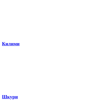
Килими
Шкури