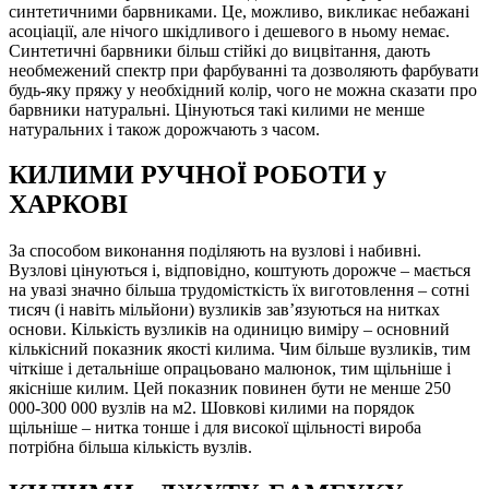
синтетичними барвниками. Це, можливо, викликає небажані
асоціації, але нічого шкідливого і дешевого в ньому немає.
Синтетичні барвники більш стійкі до вицвітання, дають
необмежений спектр при фарбуванні та дозволяють фарбувати
будь-яку пряжу у необхідний колір, чого не можна сказати про
барвники натуральні. Цінуються такі килими не менше
натуральних і також дорожчають з часом.
КИЛИМИ РУЧНОЇ РОБОТИ у
ХАРКОВІ
За способом виконання поділяють на вузлові і набивні.
Вузлові цінуються і, відповідно, коштують дорожче – мається
на увазі значно більша трудомісткість їх виготовлення – сотні
тисяч (і навіть мільйони) вузликів зав’язуються на нитках
основи. Кількість вузликів на одиницю виміру – основний
кількісний показник якості килима. Чим більше вузликів, тим
чіткіше і детальніше опрацьовано малюнок, тим щільніше і
якісніше килим. Цей показник повинен бути не менше 250
000-300 000 вузлів на м2. Шовкові килими на порядок
щільніше – нитка тонше і для високої щільності вироба
потрібна більша кількість вузлів.