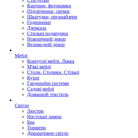
Статуетки
Картини, фоторамки
Підсвічники, свічки
Шкатулки, органайзери
Годинники
Дзеркала
Стильні подарунки
Новорічний декор
Великодній декор
Меблі
Корпусні меблі. Ліжка
М'які меблі
Столи. Столики. Стільці
Кухні
Гардеробні системи
Садові меблі
Домашній текстиль
Світло
Люстри
Настільні лампи
Бра
Торшери
Декоративне світло