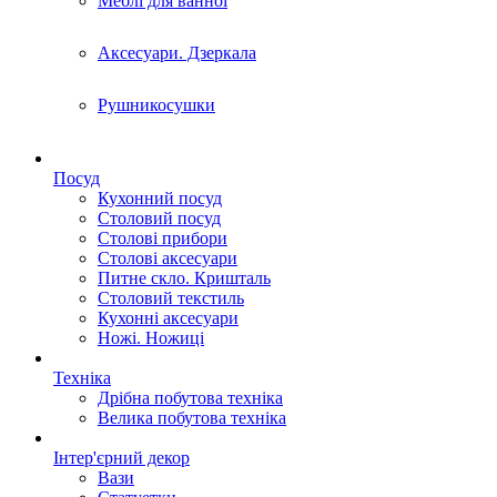
Меблі для ванної
Аксесуари. Дзеркала
Рушникосушки
Посуд
Кухонний посуд
Столовий посуд
Столові прибори
Столові аксесуари
Питне скло. Кришталь
Столовий текстиль
Кухонні аксесуари
Ножі. Ножиці
Техніка
Дрібна побутова техніка
Велика побутова техніка
Інтер'єрний декор
Вази