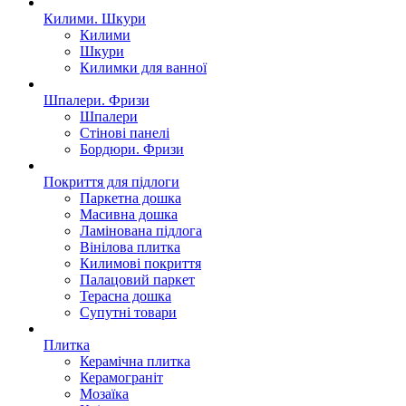
Килими. Шкури
Килими
Шкури
Килимки для ванної
Шпалери. Фризи
Шпалери
Стінові панелі
Бордюри. Фризи
Покриття для пiдлоги
Паркетна дошка
Масивна дошка
Ламінована підлога
Вінілова плитка
Килимові покриття
Палацовий паркет
Терасна дошка
Супутні товари
Плитка
Керамічна плитка
Керамограніт
Мозаїка