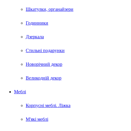
Шкатулки, органайзери
Годинники
Дзеркала
Стильні подарунки
Новорічний декор
Великодній декор
Меблі
Корпусні меблі. Ліжка
М'які меблі