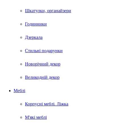
Шкатулки, органайзери
Годинники
Дзеркала
Стильні подарунки
Новорічний декор
Великодній декор
Меблі
Корпусні меблі. Ліжка
М'які меблі