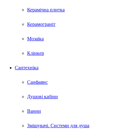
Керамічна плитка
Керамограніт
Мозаїка
Клінкер
Сантехніка
Санфаянс
Душові кабіни
Ванни
Змішувачі. Системи для душа