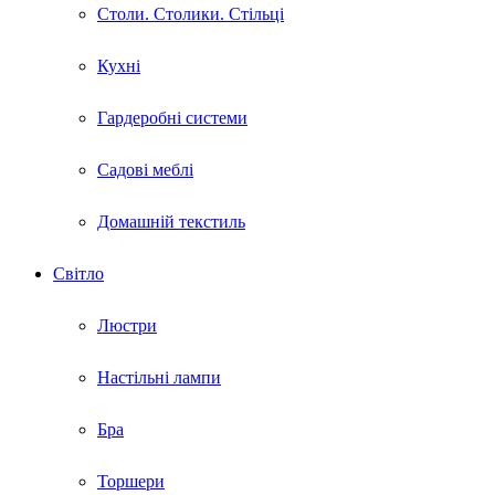
Столи. Столики. Стільці
Кухні
Гардеробні системи
Садові меблі
Домашній текстиль
Світло
Люстри
Настільні лампи
Бра
Торшери