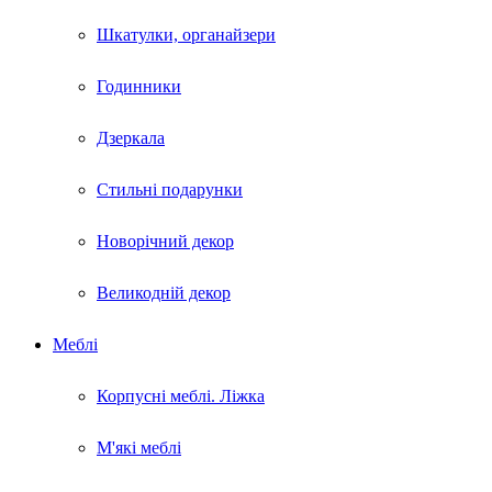
Шкатулки, органайзери
Годинники
Дзеркала
Стильні подарунки
Новорічний декор
Великодній декор
Меблі
Корпусні меблі. Ліжка
М'які меблі